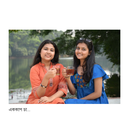
এককাপ চা...