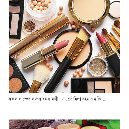
নকল ও ভেজাল প্রসাধনসামগ্রী : ডা. তৌহিদা রহমান ইরিন...