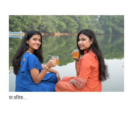
চা-চরিত...