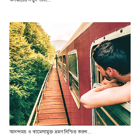
আনন্দময় ও ঝামেলামুক্ত ভ্রমণ নিশ্চিত করুন...