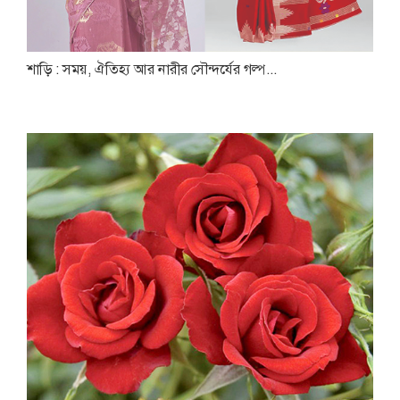
শাড়ি : সময়, ঐতিহ্য আর নারীর সৌন্দর্যের গল্প...