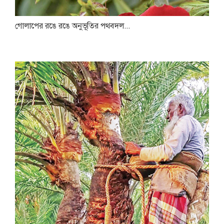
গোলাপের রঙে রঙে অনুভূতির পথবদল...