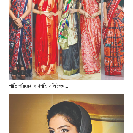
শাড়ি পরিয়েই লাখপতি ডলি জৈন...