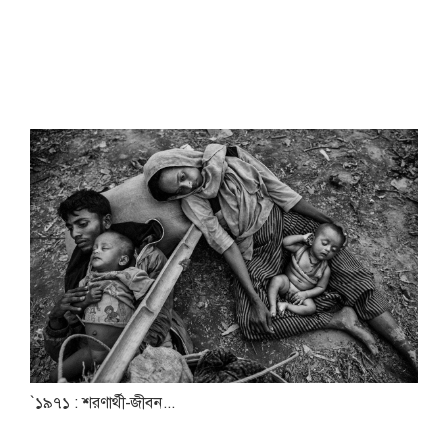
`১৯৭১ : শরণার্থী-জীবন...