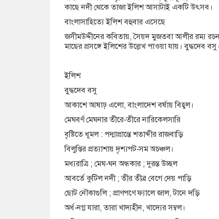
কাছে নদী থেকে তাজা ইলিশ আসাটাই একটি উৎসব।
বাংলাসাহিত্যে ইলিশ বহুবার এসেছে
জসীমউদ্দীনের কবিতায়, সৈয়দ মুজতবা আলীর রম্য রচনায়
মাছের প্রসঙ্গে ইলিশের উল্লেখ পাওয়া যায়। বুদ্ধদেব
ইলিশ
বুদ্ধদেব বসু
আকাশে আষাঢ় এলো, বাংলাদেশ বর্ষায় বিহ্বল।
মেঘবর্ণ মেঘনার তীরে-তীরে নারিকেলসারি
বৃষ্টিতে ধূমল : পদ্মাপ্রান্তে শতাব্দীর রাজবাড়ি
বিলুপ্তির প্রত্যাশায় দৃশ্যপট-সম অচঞ্চল।
মধ্যরাত্রি ; মেঘ-ঘন অন্ধকার ; দুরন্ত উচ্ছল
আবর্তে কুটিল নদী ; তীর তীব্র বেগে দেয় পাড়ি
ছোট নৌকাগুলি ; প্রাণপণে ফ্যালে জাল, টানে দড়ি
অর্ধ-নগ্ন যারা, তারা খাদ্যহীন, খাদ্যের সম্বল।