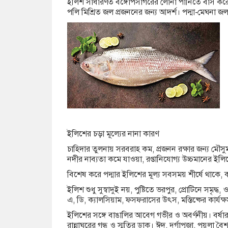
ইলিশ সাধারণত বঙ্গোপসাগরের লোনা পানিতে বাস করে।
পলি মিশ্রিত জল প্রজননের জন্য আদর্শ। পদ্মা-মেঘনা জলা
ইলিশের চড়া মূল্যের নানা কারণ
চাহিদার তুলনায় সরবরাহ কম, প্রজনন রক্ষার জন্য মৌসুমভি
নদীর নাব্যতা কমে যাওয়া, রপ্তানিযোগ্য উচ্চমানের ইলিশ
বিশেষ করে পদ্মার ইলিশের মূল্য সবসময় শীর্ষে থাকে, ক
ইলিশ শুধু সুস্বাদুই নয়, পুষ্টিতে ভরপুর, প্রোটিনে সমৃদ
এ, ডি, ক্যালসিয়াম, ফসফরাসের উৎস, মস্তিষ্কের কার্যক্
ইলিশের সঙ্গে বাঙালির আবেগ গভীর ও অবর্ণনীয়। বর্ষা
রান্নাঘরের গন্ধ ও স্মৃতির ডাক। ঈদ, দুর্গাপূজা, প