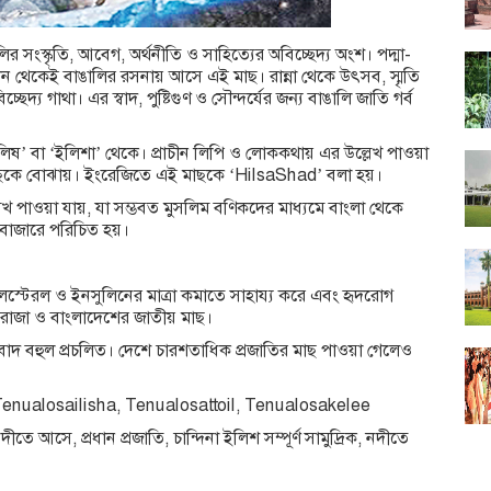
র সংস্কৃতি, আবেগ, অর্থনীতি ও সাহিত্যের অবিচ্ছেদ্য অংশ। পদ্মা-
খান থেকেই বাঙালির রসনায় আসে এই মাছ। রান্না থেকে উৎসব, স্মৃতি
দ্য গাথা। এর স্বাদ, পুষ্টিগুণ ও সৌন্দর্যের জন্য বাঙালি জাতি গর্ব
‘ইলিষ’ বা ‘ইলিশা’ থেকে। প্রাচীন লিপি ও লোককথায় এর উল্লেখ পাওয়া
র মাছকে বোঝায়। ইংরেজিতে এই মাছকে ‘HilsaShad’ বলা হয়।
্লেখ পাওয়া যায়, যা সম্ভবত মুসলিম বণিকদের মাধ্যমে বাংলা থেকে
বাজারে পরিচিত হয়।
লেস্টেরল ও ইনসুলিনের মাত্রা কমাতে সাহায্য করে এবং হৃদরোগ
ের রাজা ও বাংলাদেশের জাতীয় মাছ।
রবাদ বহুল প্রচলিত। দেশে চারশতাধিক প্রজাতির মাছ পাওয়া গেলেও
 : Tenualosailisha, Tenualosattoil, Tenualosakelee
তে আসে, প্রধান প্রজাতি, চান্দিনা ইলিশ সম্পূর্ণ সামুদ্রিক, নদীতে