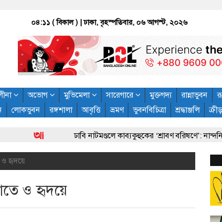
০৪:১১ ( বিকাল )
| ঢাকা, বৃহস্পতিবার, ০৬ আগস্ট, ২০২৬
লীনা
অভোগ
মুভিমেলা
সারেগারে
মুক্তগদ্য
রান্নাভুবন
রূ
ন
লোকভুবন
রঙ্গশালা
আবৃত্তি
ভ্রমণ
ভুবনবিচিত্রা
শ্রদ্ধাঞ্জলি
ক্রী
ঢাবি নাটমণ্ডলে কাব্যকুহুকের ‘শ্রাবণ বরিষণে’: নান্দনিক বর্ষা উ
 ও হৃদয়ে
াতে ও হৃদয়ে