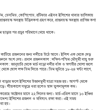
ায়াটম, ডেসমিড, কোপিপোড, রটিফার এইসব ইলিশের খাবার তালিকায়
্তবয়স্ক অবস্থায় উদ্ভিদকণা গ্রহণ করে, প্রাপ্তবয়স্ক অবস্থায় প্রাণিজ কণা
ম ছাড়ার পর প্রচুর পরিমাণে খেয়ে থাকে।
দ্রে কাটিয়ে প্রজননের জন্য নদীতে উঠে আসে। ইলিশ এক থেকে দেড়
জননে অংশ নেয়। প্রধান প্রজননকাল : দক্ষিণ-পশ্চিম মৌসুমী বায়ু শুরু
প্রজননকাল : জানুয়ারি থেকে মার্চ বড়ো নদীর বাঁক ও অগভীর ঘোলা জলে
থেকে ষোল লক্ষ ডিম দিতে পারে। ডিম ফুটতে ১৮-২৪ ঘণ্টা লাগে,
ানি বাড়ার ফলে ইলিশের উজানমুখী যাত্রা সহজ হয়। আগস্ট থেকে
 পড়ে। শীতকালে সমুদ্রে ধরা হলেও স্বাদ তুলনামূলক কম।
রেছে অক্টোবর মাসে ২২ দিনের জন্য। মার্চ-এপ্রিল মাসে ১০ ইঞ্চির
্দেশ্য ইলিশের প্রজনন ও ভবিষ্যৎ রক্ষা করা। এই সময়
করা হয়।