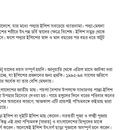
দেশে, যার মধ্যে পদ্মার ইলিশ সবচেয়ে খ্যাতনামা। পদ্মা-মেঘনা
 শরীরে উৎপন্ন চর্বি স্বাদের ক্ষেত্রে বিশেষ। ইলিশ সমুদ্র থেকে
সে। ফলে পদ্মার ইলিশের স্বাদ ও মান বছরের পর বছর ধরে অটুট
 যাদের বয়স সম্পূর্ণ হয়নি। জানুয়ারি থেকে এপ্রিল মাসে জাটকা ধরা
চ্ছে, যা ইলিশের প্রজননের জন্য হুমকি। ১৯৯২-৯৪ সালের জরিপে
র অর্ধেক বা তার বেশি মেঘনায়।
বাংলাদেশের জাতীয় মাছ। পয়লা বৈশাখ উপলক্ষে সাধারণত পান্তা-ইলিশ
পহার হিসেবে দেওয়া হয়। গায়ে হলুদের দিনে বরের পরিবার কনের
অভাবের কারণে, আজকাল এটি প্রায়শই পশ্চিমবঙ্গে রুইমাছ দ্বারা
য়েছে।
া ইলিশ বা দুইটি ইলিশ মাছ কেনেন। সরস্বতী পূজা ও লক্ষ্মী পূজায়
তু এই প্রথা পশ্চিমবঙ্গ [ভারত] ও বাংলাদেশের হিন্দুদের মাঝে
র্গ করেন। অনেকেই ইলিশ উৎসর্গ ছাড়া পূজাকে অসম্পূর্ণ মনে করেন।