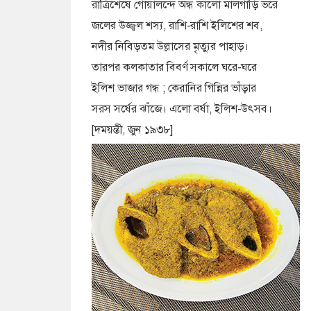
রাত্রিশেষে গোয়ালন্দে অন্ধ কালো মালগাড়ি ভরে
জলের উজ্জ্বল শস্য, রাশি-রাশি ইলিশের শব,
নদীর নিবিড়তম উল্লাসের মৃত্যুর পাহাড়।
তারপর কলকাতার বিবর্ণ সকালে ঘরে-ঘরে
ইলিশ ভাজার গন্ধ ; কেরানির গিন্নির ভাঁড়ার
সরস সর্ষের ঝাঁজে। এলো বর্ষা, ইলিশ-উৎসব।
[দময়ন্তী, জুন ১৯৩৮]