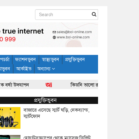
পচর্চা
ফ্যাশনভুবন
স্বাস্থ্যভুবন
প্রযুক্তিভুবন
ড়াভুবন
আর্কাইভ
অন্যান্য
দযাপন
কিডনি ভালো রাখবেন যে-ভাবে : ডা. আহমেদ হা
প্রযুক্তিভুবন
বাজারে এসেছে স্মার্ট ঘড়ি, নেকব্যান্ড,
স্মার্টফোন
হোয়াটসঅ্যাপের থেকে ম্যাসেজ ডিলিট