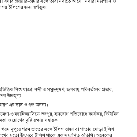
 বর্ষার জোয়ার-ভাটার সঙ্গে তারা নদীতে আসে। নদীর মিঠাপানি ও
শয় ইলিশের জন্য স্বর্গতুল্য।
ত্তিক নিষেধাজ্ঞা, নদী ও সমুদ্রদূষণ, জলবায়ু পরিবর্তনের প্রভাব,
ের উচ্চমূল্য
ারণ এর স্বাদ ও গন্ধ অনন্য।
্ধ, ওমেগা-৩ ফ্যাটিঅ্যাসিডে ভরপুর, হৃদরোগ প্রতিরোধে কার্যকর, ভিটামিন
ষমতা ও চোখের দৃষ্টি রক্ষায় সহায়ক।
র গরম দুপুরে গরম ভাতের সঙ্গে ইলিশ ভাজা বা পাতায় মোড়া ইলিশ
য়লা বৈশাখের মতো উৎসবে ইলিশ থাকে এক সম্মানিত অতিথি। অনেকের