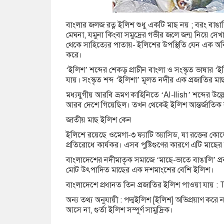
বাংলার জলজ রত্ন ইলিশ শুধু একটি মাছ নয় ; বরং বাঙালি
মেঘনা, যমুনা কিংবা সমুদ্রের গভীর জলে জন্ম নিয়ে সে
থেকে সাহিত্যের পাতায়- ইলিশের উপস্থিতি যেন এক অবিচ্ছে
করে।
‘ইলিশ’ শব্দের শেকড় প্রাচীন বাংলা ও সংস্কৃত ভাষার 
যায়। সংস্কৃত শব্দ ‘ইলিশা’ মূলত নদীর এক প্রজাতি
মধ্যযুগীয় আরবি ভ্রমণ কাহিনিতে ‘Al-Ilish’ শব্দের উল
আরব দেশে গিয়েছিল। তখন থেকেই ইলিশ আন্তর্জাতিক 
জাতীয় মাছ ইলিশ কেন
ইলিশে রয়েছে ওমেগা-৩ ফ্যাটি অ্যাসিড, যা রক্তের কো
প্রতিরোধে কার্যকর। এসব পুষ্টিগুণের কারণে এটি মাছ
বাংলাদেশের নদীমাতৃক সমাজে ‘মাছে-ভাতে বাঙালি’ প্
মোট উৎপাদিত মাছের এক দশমাংশের বেশি ইলিশ।
বাংলাদেশে প্রধানত তিন প্রজাতির ইলিশ পাওয়া যায়
অন্য তথ্য অনুযায়ী : পদ্মইলিশ [ইলিশ] অভিপ্রয়াণ করে নদী
আসে না, গুর্তা ইলিশ সম্পূর্ণ সামুদ্রিক।