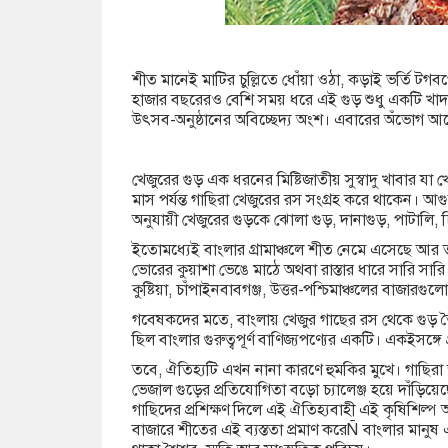
শীত মানেই মাটির চুল্লিতে ধোঁয়া ওঠা, কড়াই ভর্তি ট
হাজার বছরেরও বেশি সময় ধরে এই গুড় শুধু একটি খাদ্য 
উৎসব-অনুষ্ঠানের অবিচ্ছেদ্য অংশ। এবারের অঁভোগ আ
খেজুরের গুড় এক ধরনের মিষ্টিজাতীয় সুস্বাদু খাবার যা
মাস পর্যন্ত গাছিরা খেজুরের রস সংগ্রহ করে থাকেন। 
অনুযায়ী খেজুরের গুড়কে ঝোলা গুড়, দানাগুড়, পাটালি, 
ইতোমধ্যেই বাংলার গ্রামাঞ্চলে শীত নেমে এসেছে আর তার
ভোরের কুয়াশা ভেঙে মাঠে অথবা রাস্তার ধারে সারি সার
কুষ্টিয়া, চাঁপাইনবাবগঞ্জ, উত্তর-পশ্চিমাঞ্চলের বাজারগ
গবেষকদের মতে, বাংলায় খেজুর গাছের রস থেকে গুড় 
ছিল বাংলার গুরুত্বপূর্ণ বাণিজ্যপণ্যের একটি। একইসঙ্গ
তবে, ঐতিহ্যটি এখন নানা কারণে হুমকির মুখে। গাছিরা 
ভেজাল গুড়ের প্রতিযোগিতা বড়ো চ্যালেঞ্জ হয়ে দাঁড়িয়
গাছিদের প্রশিক্ষণ দিলে এই ঐতিহ্যবাহী এই কৃষিশিল্
বাজারে শীতের এই ব্যস্ততা প্রমাণ করেÑ বাংলার মানুষ এখ