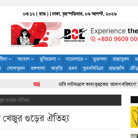
০৩:১২ ( রাত )
| ঢাকা, বৃহস্পতিবার, ০৬ আগস্ট, ২০২৬
লীনা
অভোগ
মুভিমেলা
সারেগারে
মুক্তগদ্য
রান্নাভুবন
রূ
ন
লোকভুবন
রঙ্গশালা
আবৃত্তি
ভ্রমণ
ভুবনবিচিত্রা
শ্রদ্ধাঞ্জলি
ক্রী
ঢাবি নাটমণ্ডলে কাব্যকুহুকের ‘শ্রাবণ বরিষণে’: নান্দন
ুর গুড়ের ঐতিহ্য
 খেজুর গুড়ের ঐতিহ্য