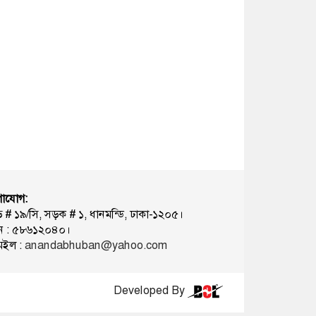
াযোগ:
ি # ১৯/সি, সড়ক # ১, ধানমন্ডি, ঢাকা-১২০৫।
ন : ৫৮৬১২০৪০।
েইল :
anandabhuban@yahoo.com
Developed By