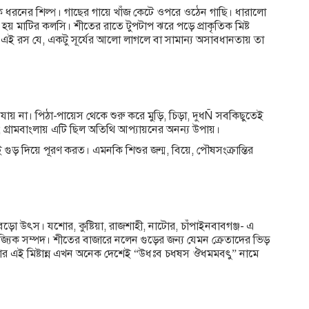
এক ধরনের শিল্প। গাছের গায়ে খাঁজ কেটে ওপরে ওঠেন গাছি। ধারালো
া হয় মাটির কলসি। শীতের রাতে টুপটাপ ঝরে পড়ে প্রাকৃতিক মিষ্ট
 এই রস যে, একটু সূর্যের আলো লাগলে বা সামান্য অসাবধানতায় তা
ই যায় না। পিঠা-পায়েস থেকে শুরু করে মুড়ি, চিড়া, দুধÑ সবকিছুতেই
না ; গ্রামবাংলায় এটি ছিল অতিথি আপ্যায়নের অনন্য উপায়।
ুড় দিয়ে পূরণ করত। এমনকি শিশুর জন্ম, বিয়ে, পৌষসংক্রান্তির
বড়ো উৎস। যশোর, কুষ্টিয়া, রাজশাহী, নাটোর, চাঁপাইনবাবগঞ্জ- এ
িজ্যিক সম্পদ। শীতের বাজারে নলেন গুড়ের জন্য যেমন ক্রেতাদের ভিড়
ার এই মিষ্টান্ন এখন অনেক দেশেই “উধঃব চধষস ঔধমমবৎু” নামে