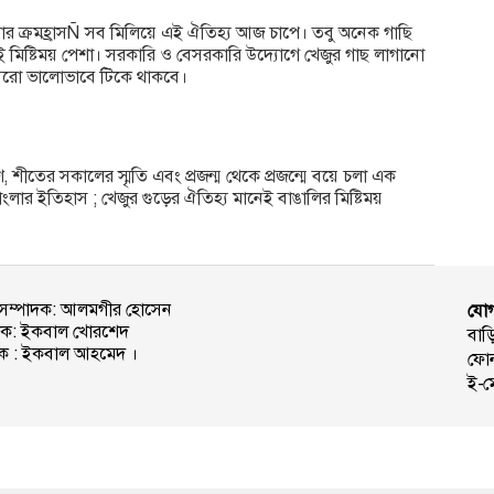
ংখ্যার ক্রমহ্রাসÑ সব মিলিয়ে এই ঐতিহ্য আজ চাপে। তবু অনেক গাছি
ই মিষ্টিময় পেশা। সরকারি ও বেসরকারি উদ্যোগে খেজুর গাছ লাগানো
য আরো ভালোভাবে টিকে থাকবে।
াণ, শীতের সকালের স্মৃতি এবং প্রজন্ম থেকে প্রজন্মে বয়ে চলা এক
ংলার ইতিহাস ; খেজুর গুড়ের ঐতিহ্য মানেই বাঙালির মিষ্টিময়
ন সম্পাদক: আলমগীর হোসেন
যোগ
দক: ইকবাল খোরশেদ
বাড়
শক : ইকবাল আহমেদ ।
ফো
ই-ম