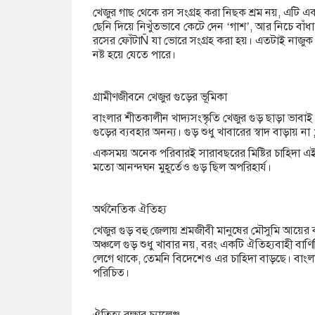
খেজুর গাছ থেকে রস সংগ্রহ করা নিছক শ্রম নয়, এটি 
ছেনি দিয়ে নিখুঁতভাবে কেটে দেন ‘গাশ’, আর নিচে বাঁধ
রসের ফোঁটাÑ যা ভোরে সংগ্রহ করা হয়। এতটাই নাজুক
নষ্ট হয়ে যেতে পারে।
গ্রামীণজীবনে খেজুর গুড়ের ভূমিকা
বাংলার শীতকালীন খাদ্যসংস্কৃতি খেজুর গুড় ছাড়া ভাবা
গুড়ের ব্যবহার অনন্য। গুড় শুধু খাবারের স্বাদ বাড়ায় 
একসময় অনেক পরিবারই সারাবছরের মিষ্টির চাহিদা এই গ
মতো আনন্দঘন মুহূর্তেও গুড় ছিল অপরিহার্য।
অর্থনৈতিক ঐতিহ্য
খেজুর গুড় বহু জেলায় শ্রমজীবী মানুষের মৌসুমি আয়ের 
অঞ্চলে গুড় শুধু খাবার নয়, বরং একটি ঐতিহ্যবাহী বাণ
লেগে থাকে, তেমনি বিদেশেও এর চাহিদা বাড়ছে। বাংল
পরিচিত।
ঐতিহ্য রক্ষার চ্যালেঞ্জ