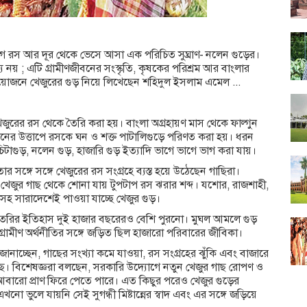
গবগে রস আর দূর থেকে ভেসে আসা এক পরিচিত সুঘ্রাণ- নলেন গুড়ের।
নয় ; এটি গ্রামীণজীবনের সংস্কৃতি, কৃষকের পরিশ্রম আর বাংলার
য়োজনে খেজুরের গুড় নিয়ে লিখেছেন শহিদুল ইসলাম এমেল ...
 খেজুরের রস থেকে তৈরি করা হয়। বাংলা অগ্রহায়ণ মাস থেকে ফাল্গুন
আগুনের উত্তাপে রসকে ঘন ও শক্ত পাটালিগুড়ে পরিণত করা হয়। ধরন
চিটাগুড়, নলেন গুড়, হাজারি গুড় ইত্যাদি ভাগে ভাগে ভাগ করা যায়।
 সঙ্গে সঙ্গে খেজুরের রস সংগ্রহে ব্যস্ত হয়ে উঠেছেন গাছিরা।
ি খেজুর গাছ থেকে শোনা যায় টুপটাপ রস ঝরার শব্দ। যশোর, রাজশাহী,
ুলোসহ সারাদেশেই পাওয়া যাচ্ছে খেজুর গুড়।
তৈরির ইতিহাস দুই হাজার বছরেরও বেশি পুরনো। মুঘল আমলে গুড়
ে গ্রামীণ অর্থনীতির সঙ্গে জড়িত ছিল হাজারো পরিবারের জীবিকা।
জানাচ্ছেন, গাছের সংখ্যা কমে যাওয়া, রস সংগ্রহের ঝুঁকি এবং বাজারে
েছে। বিশেষজ্ঞরা বলছেন, সরকারি উদ্যোগে নতুন খেজুর গাছ রোপণ ও
প আবারো প্রাণ ফিরে পেতে পারে। এত কিছুর পরেও খেজুর গুড়ের
নো ভুলে যায়নি সেই সুগন্ধী মিষ্টান্নের স্বাদ এবং এর সঙ্গে জড়িয়ে