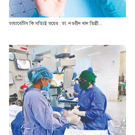
ডায়াবেটিস কি সত্যিই ভয়ের : ডা. নওরীন খান তিন্নী...