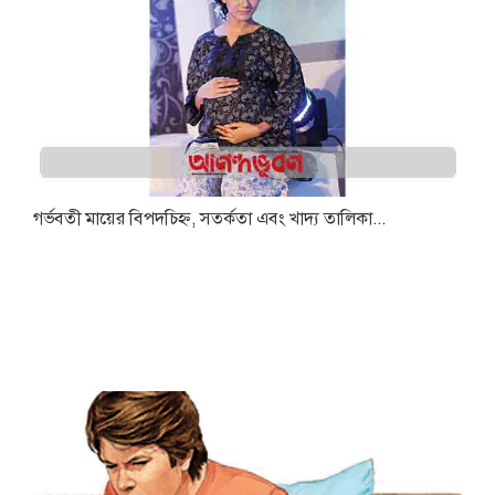
গর্ভবতী মায়ের বিপদচিহ্ন, সতর্কতা এবং খাদ্য তালিকা...