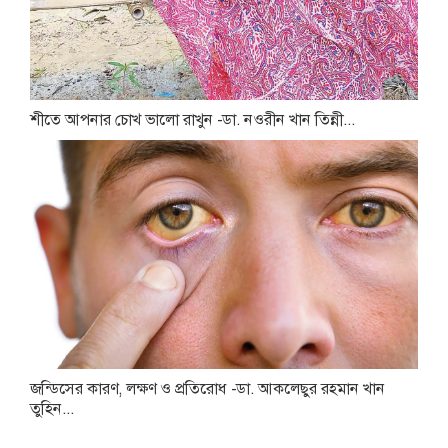
শীতে আপনার চোখ ভালো রাখুন -ডা. নওরীন খান তিন্নী...
জন্ডিসের কারণ, লক্ষণ ও প্রতিরোধ -ডা. আকলেছুর রহমান খান
তুহিন...