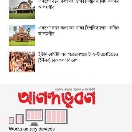
একশো বছর কথা কয় ঢাকা বিশ্ববিদ্যালয় -ফকির
আলমগীর
একশো বছর কথা কয় ঢাকা বিশ্ববিদ্যালয় -ফকির
আলমগীর
ইউনিভার্সিটি অব ডেভেলপমেন্ট অল্টারনেটিভের
[ইউডা] চারুকলা বিভাগ
Works on any devices