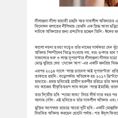
নীলাঞ্জনা নীলা মায়াবী চাহনি আর সাবলীল অভিনয়ের এ
বিনোদন জগতের নীলিমায় তেমনি এক স্নিগ্ধ আভা ছড়িয়ে চলে
নাটকে অভিনয়ের জন্য প্রশংসিত হচ্ছেন তিনি। ঈদের জ
কালো নয়না হওয়া সত্ত্বেও তাঁর নামের সার্থকতা যেন খ
অভিনয় শিল্পীদের ভিড়ে সংখ্যায় নয়, বরং গুণগত মান
সাফল্যের শুরু ও লাক্স সুপারস্টার নীলাঞ্জনা নীলার যাত্
মোড় ঘুরিয়ে দেয় ‘সেভেন আপ’-এর একটি জনপ্রিয় বিজ্ঞ
এরপর ২০১৪ সালে ‘লাক্স চ্যানেল আই সুপারস্টার’ প্র
তাকাতে হয়নি। বড়োপর্দায় অভিষেক হয় ২০১৭ খ্রিস্টাব্
মাধ্যমে। প্রথম ছবিতেই গ্রামীণ তরুণীর চরিত্রে তাঁর
নয় কাজের স্বীকৃতিস্বরূপ লাভ করেন ‘লাক্স ইমার্জিং তার
তার দি¦তীয় ছবি ‘শ্যামা কাব্য’ নিয়ে দীর্ঘ সাত বছর
আনাম সৌদ। এই ছবিতেও তাঁর সাবলীল অভিনয় এবং চরিত
মুক্তির অপেক্ষায় রয়েছে আরো দুটি ছবি। একটি মোস্তা
নিয়মিত অভিনয় করছেন ছোটো পর্দায়। গত ঈদুল ফিতর