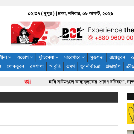
০২:৩৭ ( দুপুর )
| ঢাকা, শনিবার, ০৮ আগস্ট, ২০২৬
লীনা
অভোগ
মুভিমেলা
সারেগারে
মুক্তগদ্য
রান্নাভুবন
রূ
ন
লোকভুবন
রঙ্গশালা
আবৃত্তি
ভ্রমণ
ভুবনবিচিত্রা
শ্রদ্ধাঞ্জলি
ক্রী
ঢাবি নাটমণ্ডলে কাব্যকুহুকের ‘শ্রাবণ বরিষণে’: নান্দনিক বর