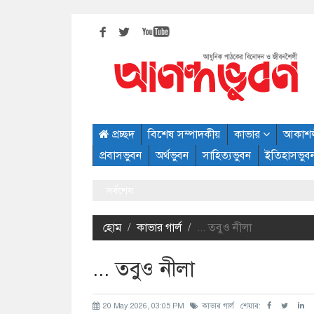
প্রচ্ছদ
বিশেষ সম্পাদকীয়
কাভার
আকাশ
প্রবাসভুবন
অর্থভুবন
সাহিত্যভুবন
ইতিহাসভুব
সর্বশেষ
হোম
কাভার গার্ল
... তবুও নীলা
... তবুও নীলা
20 May 2026, 03:05 PM
কাভার গার্ল
শেয়ার: