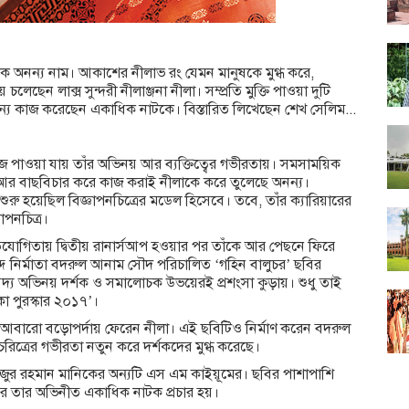
ক অনন্য নাম। আকাশের নীলাভ রং যেমন মানুষকে মুগ্ধ করে,
ছেন লাক্স সুন্দরী নীলাঞ্জনা নীলা। সম্প্রতি মুক্তি পাওয়া দুটি
ন্য কাজ করেছেন একাধিক নাটকে। বিস্তারিত লিখেছেন শেখ সেলিম...
ুঁজে পাওয়া যায় তাঁর অভিনয় আর ব্যক্তিত্বের গভীরতায়। সমসাময়িক
 আর বাছবিচার করে কাজ করাই নীলাকে করে তুলেছে অনন্য।
রা শুরু হয়েছিল বিজ্ঞাপনচিত্রের মডেল হিসেবে। তবে, তাঁর ক্যারিয়ারের
াপনচিত্র।
তিযোগিতায় দ্বিতীয় রানার্সআপ হওয়ার পর তাঁকে আর পেছনে ফিরে
দে নির্মাতা বদরুল আনাম সৌদ পরিচালিত ‘গহিন বালুচর’ ছবির
 অনবদ্য অভিনয় দর্শক ও সমালোচক উভয়েরই প্রশংসা কুড়ায়। শুধু তাই
কা পুরস্কার ২০১৭’।
 পর আবারো বড়োপর্দায় ফেরেন নীলা। এই ছবিটিও নির্মাণ করেন বদরুল
্রের গভীরতা নতুন করে দর্শকদের মুগ্ধ করেছে।
ফিজুর রহমান মানিকের অন্যটি এস এম কাইয়ূমের। ছবির পাশাপাশি
ে তার অভিনীত একাধিক নাটক প্রচার হয়।