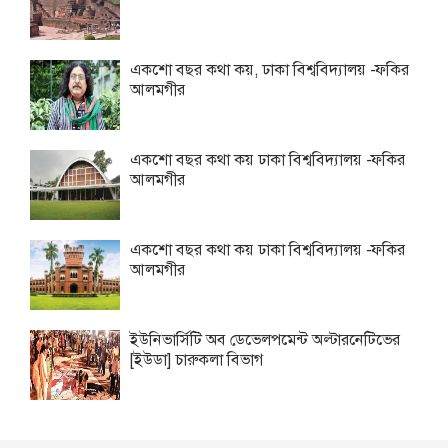
একশো বছর কথা কয়, ঢাকা বিশ্ববিদ্যালয় -ফকির
আলমগীর
একশো বছর কথা কয় ঢাকা বিশ্ববিদ্যালয় -ফকির
আলমগীর
একশো বছর কথা কয় ঢাকা বিশ্ববিদ্যালয় -ফকির
আলমগীর
ইউনিভার্সিটি অব ডেভেলপমেন্ট অল্টারনেটিভের
[ইউডা] চারুকলা বিভাগ