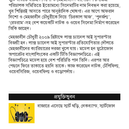
পরিচালক সমিতিতে ইতোমধ্যে সিনেমাটির নাম নিবন্ধন করা হয়েছে,
খুব শিগ্গিরই আসতে পারে আনুষ্ঠানিক ঘোষণা। এর আগে আফরান
নিশো ও মেহজাবীন চৌধুরীকে নিয়ে ‘চিরকাল আজ’, ‘পুনর্জন্ম’,
‘রেডরাম’-সহ বেশ কয়েকটি নাটক ও ওয়েব সিনেমা নির্মাণ করেছেন
ভিকি জাহেদ।
মেহজাবীন চৌধুরী ২০০৯ খ্রিষ্টাব্দে লাক্স চ্যানেল আই সুপারস্টার
বিজয়ী হন। লাক্স চ্যানেল আই সুপারস্টার প্রতিযোগিতার দৌলতে
মেহজাবীনের ক্যারিয়ারের দরজা খুলে যায়। মডেল হন মুঠোফোন
অপারেটর বাংলালিংকের একটি টিভি বিজ্ঞাপনচিত্রে। এই
বিজ্ঞাপচিত্রে মডেল হয়ে বেশ পরিচিতি পান তিনি। এরপর আর
পেছনে ফিরে তাকাতে হয়নি তাকে। কাজ করেছেন নাটক, টেলিফিল্ম,
ওয়েবসিরিজ, ওয়েবফিল্ম ও বড়োপর্দায়।
প্রযুক্তিভুবন
বাজারে এসেছে স্মার্ট ঘড়ি, নেকব্যান্ড, স্মার্টফোন