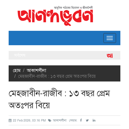
Toggle
navigatio
সর্বশেষ
ঢাবি 
লোকগ
হোম
আকাশলীনা
মেহজাবীন-রাজীব : ১৩ বছর প্রেম অতঃপর বিয়ে
মেহজাবীন-রাজীব : ১৩ বছর প্রেম
অতঃপর বিয়ে
22 Feb 2026, 03:16 PM
আকাশলীনা
শেয়ার: