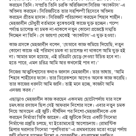
করছেন তিনি। সম্প্রতি তিনি চরকি অরিজিনাল সিরিজ ‘ক্যাকটাস’-এ
অভিনয় করছেন। সিরিজটিতে তার সহশিল্পী হিসেবে অভিনয়
করছেন প্রীতম হাসান। সিরিজটি পরিচালনা করছেন শিহাব শাহীন।
মেহজাবীন চৌধুরী বর্তমানে বুঝেশুনেই কাজে যুক্ত হচ্ছেন। গল্পে
পর্যাপ্ত চ্যালেঞ্জ বা চমক না-থাকলে নতুন কোনো প্রজেক্টে সম্মতি
দিচ্ছেন না তিনি। সে জায়গা থেকেই ‘ক্যাকটাস’-এ যুক্ত হওয়া।
কাজ প্রসঙ্গে মেহজাবীন বলেন, ‘যেভাবে কাজ কমিয়ে দিয়েছি, নতুন
কোনো কাজে ওই পরিমাণ চমক বা চ্যালেঞ্জ না থাকলে আমি যুক্ত হই
না। আমার মনে হয়েছে, এই চরিত্রটা ছেড়ে দেওয়া উচিত হবে না।
হতে পারে, এমন চরিত্র আমি আর কখনোই পাব না।’
নিজের আত্মবিশ্বাসের কথাও জানান মেহজাবীন। তার ভাষায়, ‘আমি
শিহাব শাহীনের ফ্যান। তার ডিরেকশনে আগেও অনেক কাজ করেছি।
তার কাজের ধরনটা আমি জানি। তাই মনে হচ্ছে, কাজটা আমি
এনজয় করব।’
এছাড়াও মেহজাবীন কাজ করছেন একসময় ছোটোপর্দায় যার সঙ্গে
চমৎকার রসায়ন ছিল সেই আফরান নিশোর সঙ্গে। এবার নতুন চমক
নিয়ে আসছেন এই জুটি। দীর্ঘদিন পর নিশো-মেহজাবীনকে এক
করছেন নির্মাতা ভিকি জাহেদ। এই জুটিকে নিয়ে একটি সিনেমা
নির্মাণের প্রস্তুতি চলছে, যা ইতোমধ্যেই আলোচনায়। রোমান্টিক
থ্রিলার ঘরানার সিনেমা “পুলসিরাত”-এ প্রথমবারের মতো বড়ো পর্দায়
জুটি বাঁধতে যাচ্ছেন নিশো ও মেহজাবীন। বাংলাদেশ চলচ্চিত্র