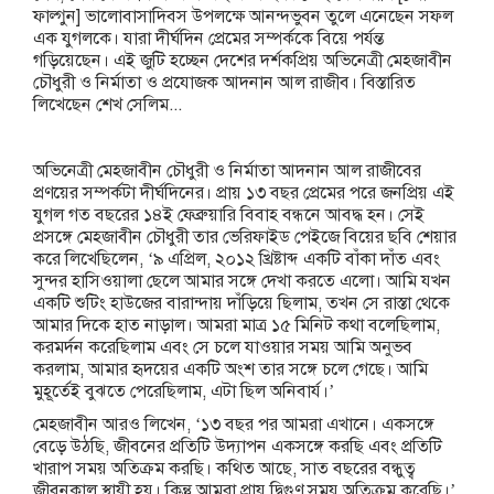
ফাল্গুন] ভালোবাসাদিবস উপলক্ষে আনন্দভুবন তুলে এনেছেন সফল
এক যুগলকে। যারা দীর্ঘদিন প্রেমের সম্পর্ককে বিয়ে পর্যন্ত
গড়িয়েছেন। এই জুটি হচ্ছেন দেশের দর্শকপ্রিয় অভিনেত্রী মেহজাবীন
চৌধুরী ও নির্মাতা ও প্রযোজক আদনান আল রাজীব। বিস্তারিত
লিখেছেন শেখ সেলিম...
অভিনেত্রী মেহজাবীন চৌধুরী ও নির্মাতা আদনান আল রাজীবের
প্রণয়ের সম্পর্কটা দীর্ঘদিনের। প্রায় ১৩ বছর প্রেমের পরে জনপ্রিয় এই
যুগল গত বছরের ১৪ই ফেব্রুয়ারি বিবাহ বন্ধনে আবদ্ধ হন। সেই
প্রসঙ্গে মেহজাবীন চৌধুরী তার ভেরিফাইড পেইজে বিয়ের ছবি শেয়ার
করে লিখেছিলেন, ‘৯ এপ্রিল, ২০১২ খ্রিষ্টাব্দ একটি বাঁকা দাঁত এবং
সুন্দর হাসিওয়ালা ছেলে আমার সঙ্গে দেখা করতে এলো। আমি যখন
একটি শুটিং হাউজের বারান্দায় দাঁড়িয়ে ছিলাম, তখন সে রাস্তা থেকে
আমার দিকে হাত নাড়াল। আমরা মাত্র ১৫ মিনিট কথা বলেছিলাম,
করমর্দন করেছিলাম এবং সে চলে যাওয়ার সময় আমি অনুভব
করলাম, আমার হৃদয়ের একটি অংশ তার সঙ্গে চলে গেছে। আমি
মুহূর্তেই বুঝতে পেরেছিলাম, এটা ছিল অনিবার্য।’
মেহজাবীন আরও লিখেন, ‘১৩ বছর পর আমরা এখানে। একসঙ্গে
বেড়ে উঠছি, জীবনের প্রতিটি উদ্যাপন একসঙ্গে করছি এবং প্রতিটি
খারাপ সময় অতিক্রম করছি। কথিত আছে, সাত বছরের বন্ধুত্ব
জীবনকাল স্থায়ী হয়। কিন্তু আমরা প্রায় দ্বিগুণ সময় অতিক্রম করেছি।’