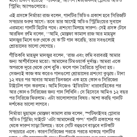
মধ্যে প্রকাশ হয়েছে স্পটিফাই, অ্যাপল মিউজিকসহ গ্লোবার অডিও
স্ট্রিমিং অ্যাপগুলোতে।
এই প্রসঙ্গে নির্মাতা রাজ বলেন, গানটির ভিডিও প্রকাশ হবে সিরিজটি
সম্প্রচার শুরুর আগে। তবে তার আগেই অডিও স্ট্রিমিংয়ের সুবাদে
এরমধ্যে গানটি হিটের পথে। প্রশংসা মিলছে দারুণ। সেই প্রসঙ্গ টেনে
আরফিন রুমি বলেন, ‘‘আমি, মোস্তফা কামাল রাজ আর মাহমুদ
মানজুর মিলে শুরু থেকে যে ক’টি গান করেছি, তার সবগুলোই
শ্রোতাদের ভালো লেগেছে।
গীতিকবি মাহমুদ মানজুর বলেন, ‘রাজ এবং রুমি বরাবরই আমার
জন্য আশীর্বাদের মতো। আমাদের টিমওয়ার্ক দুর্দান্ত। আমরা একে
অপরকে দূরে থেকে বেশ বুঝি। ফলে গান তৈরিতে সুবিধা হয়।
সেজন্যই কাজ কম করেও গানগুলো শ্রোতাদের প্রশংসা কুড়ায়। টানা
১২ বছর পর আবার আমরা তিনজনে এক হয়ে কোনও সিরিজের
টাইটেল গান করলাম। আমি নিজেও ‘ইডিয়টস’ ধারাবাহিকের পর
আর কোনও সিরিজের জন্য গান লিখিনি। সে হিসেবে আমিও ১২ বছর
পর সিরিজে ফিরলাম। এটা ভালোলাগার বিষয়। আশা করছি গানটি
দর্শকের ভালো লাগবে।
নির্মাতা মুহাম্মদ মোস্তফা কামাল রাজ বলেন, স্পটিফাইসহ গ্লোবার
অডিও স্ট্রিমিং সাইটে ‘এটা আমাদেরই গল্প’ গানটি প্রকাশের পর
থেকে দারুণ সাড়া মিলছে। তবে সেটি বহুগুণে বাড়বে নাটকটি
সম্প্রচারে এলে। কারণ সিরিজের পরতে পরতে থাকছে গানটির