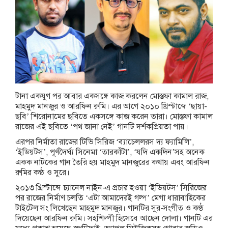
টানা একযুগ পর আবার একসঙ্গে কাজ করলেন মোস্তফা কামাল রাজ,
মাহমুদ মানজুর ও আরফিন রুমি। এর আগে ২০১০ খ্রিস্টাব্দে ‘ছায়া-
ছবি’ শিরোনামের ছবিতে একসঙ্গে কাজ করেন তারা। মোস্তফা কামাল
রাজের এই ছবিতে ‘পথ জানা নেই’ গানটি দর্শকপ্রিয়তা পায়।
এরপর নির্মাতা রাজের টিভি সিরিজ ‘ব্যাচেললরস দ্য ফ্যামিলি’,
‘ইডিয়টস’, পূর্ণদৈর্ঘ্য সিনেমা ‘তারকাঁটা’, ‘যদি একদিন’সহ অনেক
একক নাটকের গান তৈরি হয় মাহমুদ মানজুরের কথায় এবং আরফিন
রুমির কণ্ঠ ও সুরে।
২০১৩ খ্রিস্টাব্দে চ্যানেল নাইন-এ প্রচার হওয়া ‘ইডিয়টস’ সিরিজের
পর রাজের নির্মাণ চলতি ‘এটা আমাদেরই গল্প’ মেগা ধারাবাহিকের
টাইটেল সং লিখেছেন মাহমুদ মানজুর। গানটির সুর-সংগীত ও কণ্ঠ
দিয়েছেন আরফিন রুমি। সহশিল্পী হিসেবে আছেন দোলা। গানটি এর